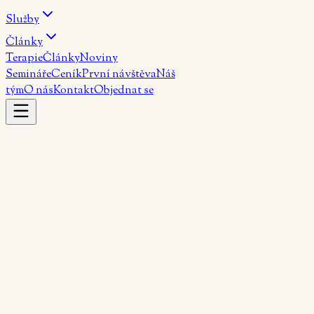
Služby
Články
Terapie
Články
Noviny
Semináře
Ceník
První návštěva
Náš
tým
O nás
Kontakt
Objednat se