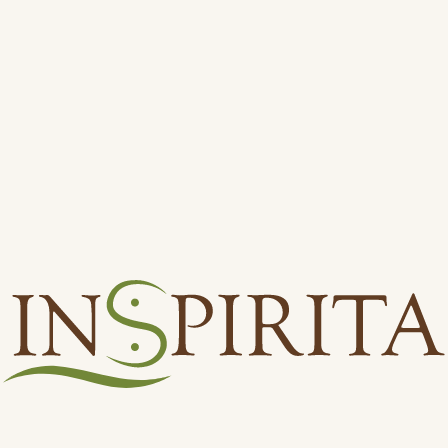
16. července 2026
5 ELEMENTŮ NA DOVOLENÉ
Dřevo - Oheň - Země - Kov - Voda
6. dubna 2026
Pampeliškové slunce
.... a první krok do lehkosti.