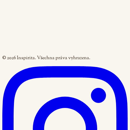
Pá: 9:00 - 16:00
+420 605 270 055
recepce@inspirita.cz
Semináře
Noviny
Praxe pro studenty
První návštěva
Ochrana osobních údajů
Obchodní podmínky
Nastavení cookies
©
2026
Inspirita. Všechna práva vyhrazena.