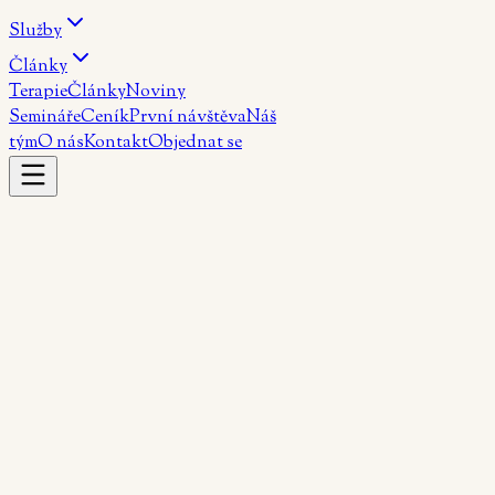
Služby
Články
Terapie
Články
Noviny
Semináře
Ceník
První návštěva
Náš
tým
O nás
Kontakt
Objednat se