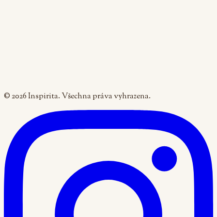
Pá: 9:00 - 16:00
+420 605 270 055
recepce@inspirita.cz
Semináře
Noviny
Praxe pro studenty
První návštěva
Ochrana osobních údajů
Obchodní podmínky
Nastavení cookies
©
2026
Inspirita. Všechna práva vyhrazena.