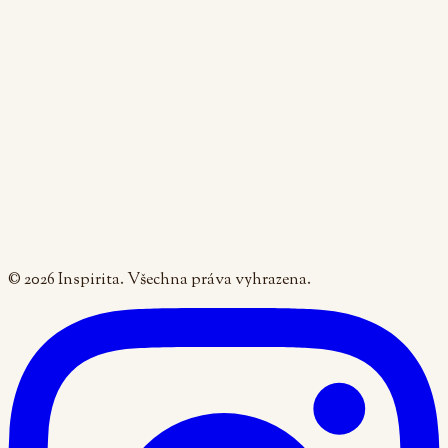
Po, St: 8:00 - 18:00
Út, Čt: 8:00 - 19:00
Pá: 9:00 - 16:00
+420 605 270 055
recepce@inspirita.cz
Semináře
Noviny
Praxe pro studenty
První návštěva
Ochrana osobních údajů
Obchodní podmínky
Nastavení cookies
©
2026
Inspirita. Všechna práva vyhrazena.