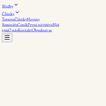
Služby
Články
Terapie
Články
Noviny
Semináře
Ceník
První návštěva
Náš
tým
O nás
Kontakt
Objednat se